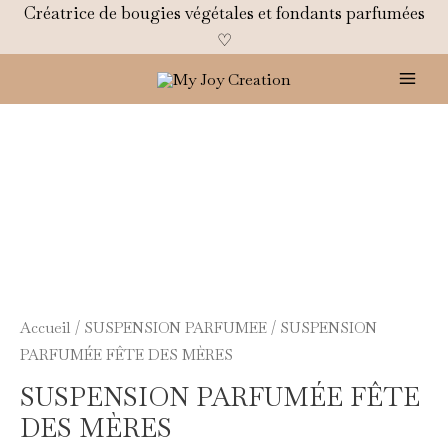
Aller
Créatrice de bougies végétales et fondants parfumées
au
♡
contenu
Mai
Men
quantité
de
SUSPENSION
PARFUMÉE
FÊTE
DES
MÈRES
Accueil
/
SUSPENSION PARFUMEE
/ SUSPENSION
PARFUMÉE FÊTE DES MÈRES
SUSPENSION PARFUMÉE FÊTE
DES MÈRES