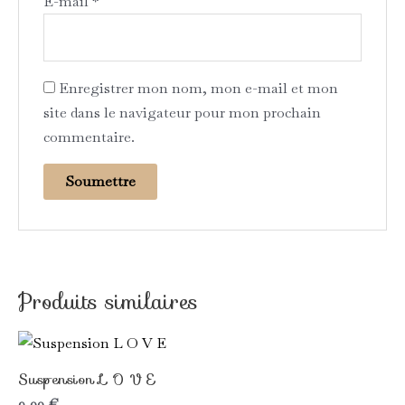
E-mail
*
Enregistrer mon nom, mon e-mail et mon
site dans le navigateur pour mon prochain
commentaire.
Produits similaires
Ce
produit
Suspension L O V E
a
9,00
€