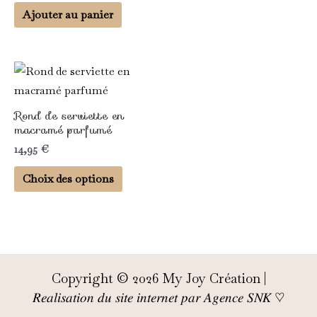
Les
produit
produit
Ajouter au panier
options
peuvent
être
Ce
choisies
produit
sur
a
Rond de serviette en
la
plusieurs
macramé parfumé
page
variations.
14,95
€
du
Les
produit
Choix des options
options
peuvent
être
choisies
sur
Copyright © 2026 My Joy Création |
la
𝑅𝑒𝑎𝑙𝑖𝑠𝑎𝑡𝑖𝑜𝑛 𝑑𝑢 𝑠𝑖𝑡𝑒 𝑖𝑛𝑡𝑒𝑟𝑛𝑒𝑡 𝑝𝑎𝑟 𝐴𝑔𝑒𝑛𝑐𝑒 𝑆𝑁𝐾 ♡
page