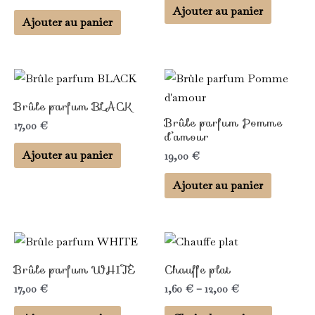
Ajouter au panier
Ajouter au panier
Brûle parfum BLACK
Brûle parfum Pomme
17,00
€
d’amour
Ajouter au panier
19,00
€
Ajouter au panier
Ce
produit
Brûle parfum WHITE
Chauffe plat
a
17,00
€
1,60
€
–
12,00
€
plusieur