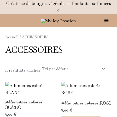
Aller
Créatrice de bougies végétales et fondants parfumées
au
♡
contenu
Mai
Men
Accueil
/ ACCESSOIRES
ACCESSOIRES
11 résultats affichés
Allumettes coloris
Allumettes coloris ROSE
BLANC
7,00
€
7,00
€