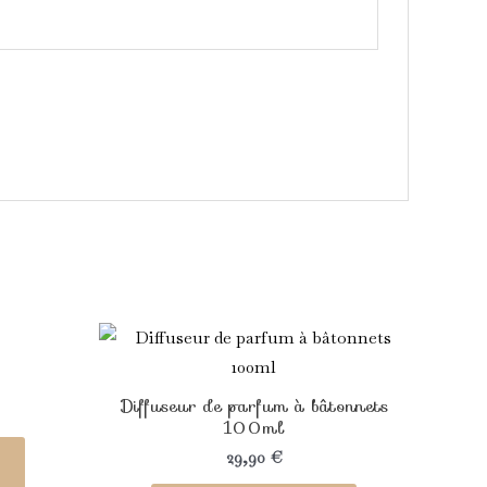
Ce
Ce
produit
produit
a
a
Diffuseur de parfum à bâtonnets
plusieurs
plusieurs
100ml
variations.
variations.
29,90
€
Les
Les