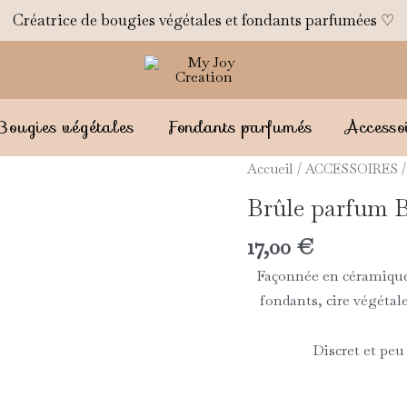
Créatrice de bougies végétales et fondants parfumées ♡
Bougies végétales
Fondants parfumés
Accesso
quantité
Accueil
/
ACCESSOIRES
/
de
Brûle parfum
Brûle
parfum
17,00
€
BLACK
Façonnée en céramique,
fondants, cire végétal
Discret et pe