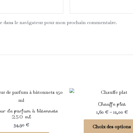
e dans le navigateur pour mon prochain commentaire.
Ce
produit
Chauffe plat
a
eur de parfum à bâtonnets
1,60
€
–
12,00
€
plusieurs
250 ml
variations.
34,90
€
Choix des options
Les