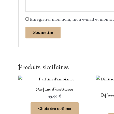
Enregistrer mon nom, mon e-mail et mon sit
Produits similaires
Ce
produit
Parfum d’ambiance
a
Diffus
29,90
€
plusieurs
variations.
Choix des options
Les