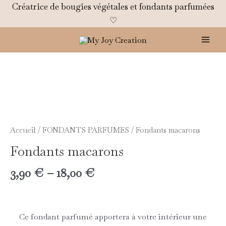
Aller
Créatrice de bougies végétales et fondants parfumées
au
♡
contenu
Mai
Men
quantité
de
Fondants
macarons
Accueil
/
FONDANTS PARFUMES
/ Fondants macarons
Fondants macarons
3,90
€
–
18,00
€
Ce fondant parfumé apportera à votre intérieur une