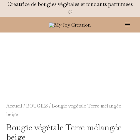
Aller
Créatrice de bougies végétales et fondants parfumées
au
♡
contenu
Mai
Men
quantité
de
Bougie
végétale
Terre
mélangée
beige
Accueil
/
BOUGIES
/ Bougie végétale Terre mélangée
beige
Bougie végétale Terre mélangée
beige