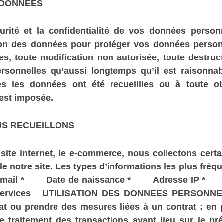
 DONNÉES
rité et la confidentialité de vos données person
ion des données pour protéger vos données personn
es, toute modification non autorisée, toute destructi
onnelles qu’aussi longtemps qu’il est raisonnabl
es les données ont été recueillies ou à toute ob
 est imposée.
US RECUEILLONS
e site internet, le e-commerce, nous collectons cert
ents de notre site. Les types d’informations les plu
 e-mail * Date de naissance * Adresse IP *
ices UTILISATION DES DONNEES PERSONNELLES
at ou prendre des mesures liées à un contrat : en 
 traitement des transactions ayant lieu sur le pré