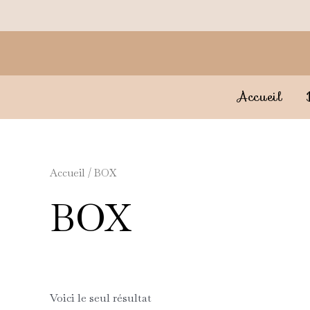
Aller
au
contenu
Accueil
Accueil
/ BOX
BOX
Voici le seul résultat