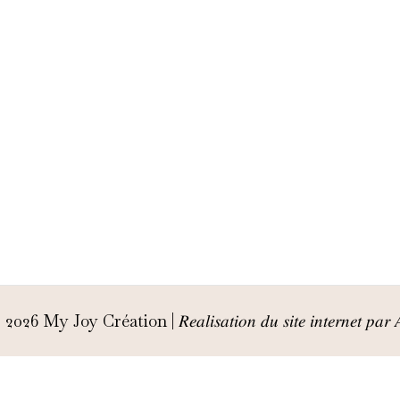
 Joy Création | 𝑅𝑒𝑎𝑙𝑖𝑠𝑎𝑡𝑖𝑜𝑛 𝑑𝑢 𝑠𝑖𝑡𝑒 𝑖𝑛𝑡𝑒𝑟𝑛𝑒𝑡 𝑝𝑎𝑟 